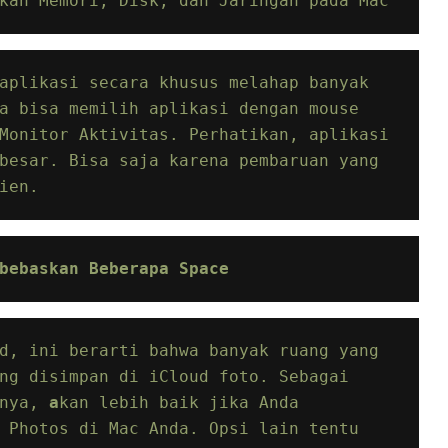
kan Memori, Disk, dan Jaringan pada Mac
aplikasi secara khusus melahap banyak 
a bisa memilih aplikasi dengan mouse 
Monitor Aktivitas. Perhatikan, aplikasi 
besar. Bisa saja karena pembaruan yang 
ien.
bebaskan Beberapa Space
d, ini berarti bahwa banyak ruang yang 
digunakan di Mac oleh foto yang disimpan di iCloud foto. Sebagai 
nya,
 a
kan lebih baik jika Anda 
 Photos di Mac Anda. Opsi lain tentu 