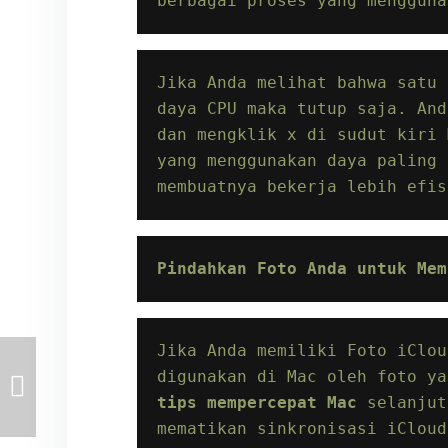
berbagai proses yang mengguna
Jika Anda melihat bahwa satu 
daya CPU maka tutup saja. And
dan mengklik x di sudut kiri 
yang menggunakan daya paling 
membuatnya bekerja lebih efis
Pindahkan Foto Anda untuk Mem
Jika Anda memiliki Foto iClou
tips mempercepat Mac 
selanjut
mematikan sinkronisasi iCloud