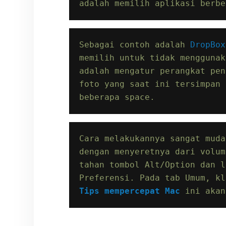
adalah memilih aplikasi berbe
Sebagai contoh adalah 
DropBox
memilih untuk tidak menggunak
adalah mengatur perangkat pen
foto yang saat ini tersimpan 
beberapa space.
Cara melakukannya sangat muda
dengan menyeretnya dari volum
tahan tombol Alt/Option dan l
Tips mempercepat Mac
 ini akan