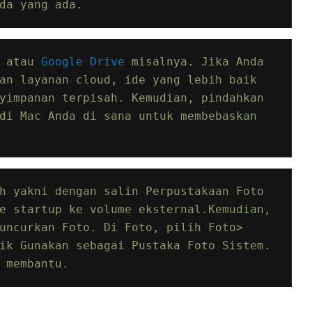
da yang ada.
 atau 
Google Drive
 misalnya. Jika Anda 
an layanan cloud, ide yang lebih baik 
yimpanan terpisah. Kemudian, pindahkan 
di Mac Anda di sana untuk membebaskan 
h yakni dengan salin Perpustakaan Foto 
e startup ke volume eksternal.Kemudian, 
uncurkan Foto. Di Foto, pilih Foto> 
Preferensi. Pada tab Umum, klik Gunakan sebagai Pustaka Foto Sistem. 
 membantu.