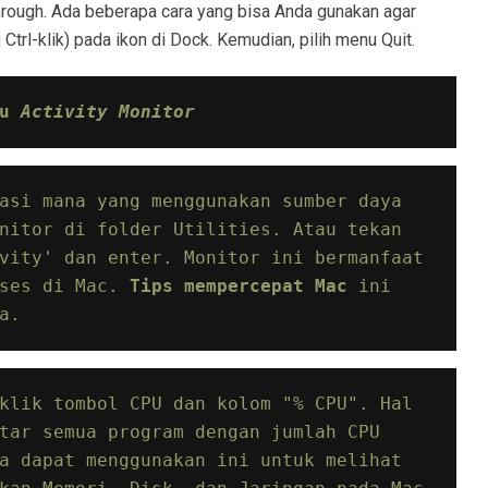
rough. Ada beberapa cara yang bisa Anda gunakan agar
 Ctrl-klik) pada ikon di Dock. Kemudian, pilih menu Quit.
u 
Activity Monitor
asi mana yang menggunakan sumber daya 
nitor di folder Utilities. Atau tekan 
vity' dan enter. Monitor ini bermanfaat 
ses di Mac. 
Tips mempercepat Mac 
ini 
a.
klik tombol CPU dan kolom "% CPU". Hal 
tar semua program dengan jumlah CPU 
a dapat menggunakan ini untuk melihat 