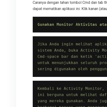
Caranya dengan tahan tombol Cmd dan tab th
dapat mematikan aplikasi ini. Klik kanan (atau
Gunakan Monitor Aktivitas 
ata
Jika Anda ingin melihat aplik
sistem Anda, buka Activity Mo
Cmd-space bar dan ketik 'acti
untuk menunjukkan seluruh pro
sering digunakan oleh penggun
Kembali ke Activity Monitor, 
ini berguna untuk melihat daf
yang mereka gunakan. Anda jug