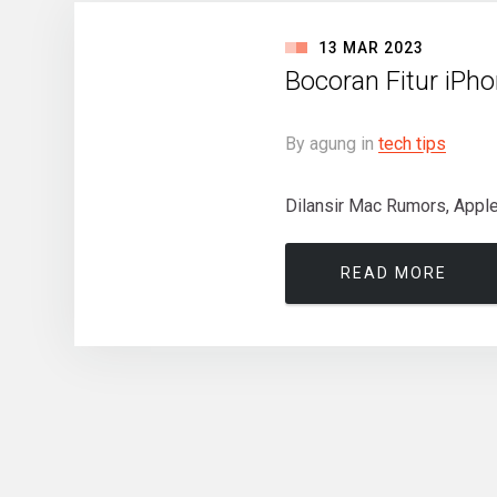
13
MAR
2023
Bocoran Fitur iPh
By
agung
in
tech tips
Dilansir Mac Rumors, Apple
READ MORE