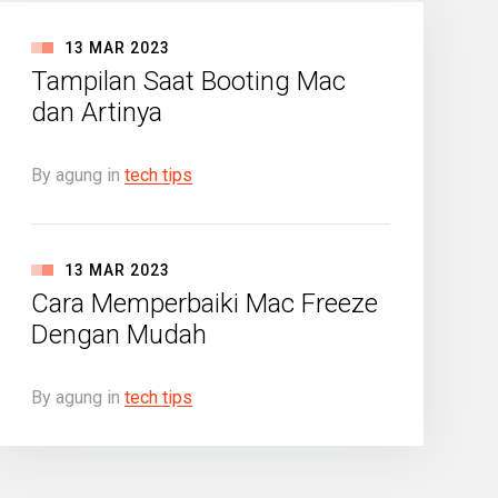
13
MAR
2023
Tampilan Saat Booting Mac
dan Artinya
By
agung
in
tech tips
13
MAR
2023
Cara Memperbaiki Mac Freeze
Dengan Mudah
By
agung
in
tech tips