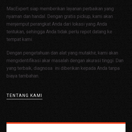
MacExpert siap memberikan layanan perbaikan yang
nyaman dan handal. Dengan gratis pickup, kami akan
menjemput perangkat Anda dari lokasi yang Anda
tentukan, sehingga Anda tidak perlu repot datang ke
tempat kami.
Dengan pengetahuan dan alat yang mutakhir, kami akan
mengidentifikasi akar masalah dengan akurasi tinggi. Dan
yang terbaik, diagnosa ini diberikan kepada Anda tanpa
biaya tambahan.
TENTANG KAMI